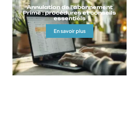
Annulation de l’abonnement
Prime : procédures et conseils
essentiels
En savoir plus
Contact
Mentions Légales
Sitemap
© 2025 | cyberion.fr