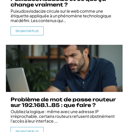
change vraiment ?
Puixudosvisdacize circule sur le web comme une
étiquette appliquée à un phénomène technologique
mal défini. Les contenus qui
…
EN SAVOIR PLUS
Problème de mot de passe routeur
sur 192.168.1..85 : que faire ?
Oubliez la logique : même avec une adresse IP
irréprochable, certains routeurs refusent obstinément
l'accès à leur interface.
…
EN SAVOIR PLUS