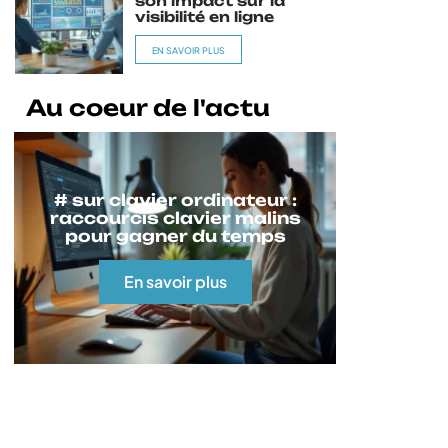
son impact sur la
visibilité en ligne
EN SAVOIR PLUS
Au coeur de l'actu
# sur clavier ordinateur :
raccourcis clavier malins
pour gagner du temps
En savoir plus