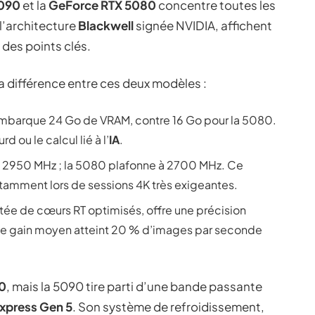
5090
et la
GeForce RTX 5080
concentre toutes les
l’architecture
Blackwell
signée NVIDIA, affichent
des points clés.
la différence entre ces deux modèles :
mbarque 24 Go de VRAM, contre 16 Go pour la 5080.
 ou le calcul lié à l’
IA
.
 2950 MHz ; la 5080 plafonne à 2700 MHz. Ce
notamment lors de sessions 4K très exigeantes.
tée de cœurs RT optimisés, offre une précision
 le gain moyen atteint 20 % d’images par seconde
0
, mais la 5090 tire parti d’une bande passante
xpress Gen 5
. Son système de refroidissement,