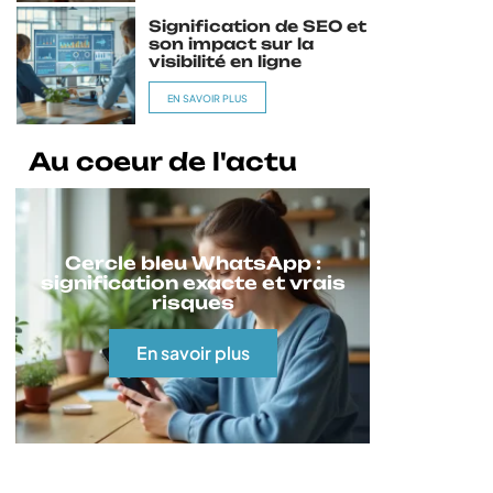
Signification de SEO et
son impact sur la
visibilité en ligne
EN SAVOIR PLUS
Au coeur de l'actu
Cercle bleu WhatsApp :
signification exacte et vrais
risques
En savoir plus