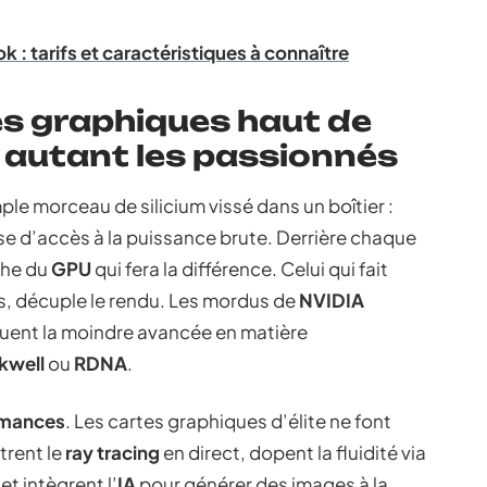
k : tarifs et caractéristiques à connaître
es graphiques haut de
autant les passionnés
mple morceau de silicium vissé dans un boîtier :
e d’accès à la puissance brute. Derrière chaque
che du
GPU
qui fera la différence. Celui qui fait
ls, décuple le rendu. Les mordus de
NVIDIA
uent la moindre avancée en matière
kwell
ou
RDNA
.
rmances
. Les cartes graphiques d’élite ne font
trent le
ray tracing
en direct, dopent la fluidité via
et intègrent l’
IA
pour générer des images à la