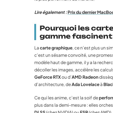
Lire également :
Prix du dernier MacBoo
Pourquoi les cart
gamme fascinent 
La
carte graphique
, ce n’est plus un si
c’est un sésame convoité, une promess
modèle haut de gamme, il y a la recher
décoller les images, accélère les calcu
GeForce RTX
ou d’
AMD Radeon
dissèq
d’architecture, de
Ada Lovelace
à
Blac
Ce qui les anime, c’est la soif de
perfo
plus dans la demi-mesure : elles orches
DLSS
(chez NVIDIA) ou
FSR
(chez AMD), 