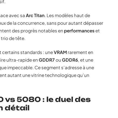
if.
 place avec sa
Arc Titan
. Les modèles haut de
ceux de la concurrence, sans pour autant dépasser
ointent des progrès notables en
performances
et
trio de tête.
 certains standards : une
VRAM
rarement en
re ultra-rapide en
GDDR7
ou
GDDR6
, et une
ique impeccable. Ce segment s’adresse à une
ient autant une vitrine technologique qu’un
vs 5080 : le duel des
 détail