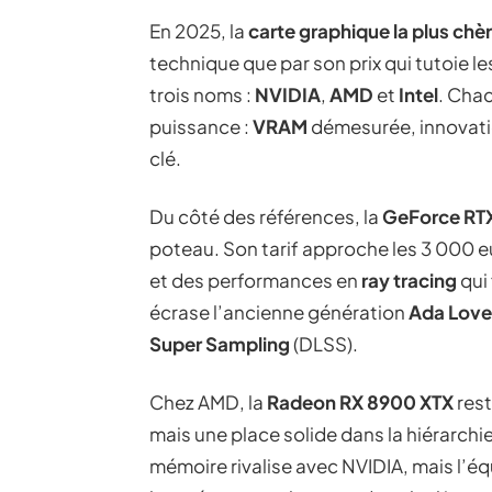
En 2025, la
carte graphique la plus ch
technique que par son prix qui tutoie l
trois noms :
NVIDIA
,
AMD
et
Intel
. Chac
puissance :
VRAM
démesurée, innovatio
clé.
Du côté des références, la
GeForce RT
poteau. Son tarif approche les 3 000 
et des performances en
ray tracing
qui 
écrase l’ancienne génération
Ada Love
Super Sampling
(DLSS).
Chez AMD, la
Radeon RX 8900 XTX
rest
mais une place solide dans la hiérarchie
mémoire rivalise avec NVIDIA, mais l’éq