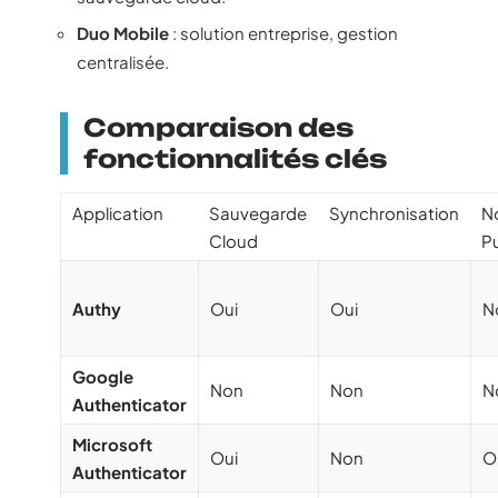
Duo Mobile
: solution entreprise, gestion
centralisée.
Comparaison des
fonctionnalités clés
Application
Sauvegarde
Synchronisation
No
Cloud
P
Authy
Oui
Oui
N
Google
Non
Non
N
Authenticator
Microsoft
Oui
Non
O
Authenticator