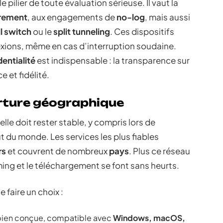
e pilier de toute évaluation sérieuse. Il vaut la
frement
, aux engagements de
no-log
, mais aussi
ll switch
ou le
split tunneling
. Ces dispositifs
exions, même en cas d’interruption soudaine.
dentialité
est indispensable : la transparence sur
 et fidélité.
rture géographique
elle doit rester stable, y compris lors de
t du monde. Les services les plus fiables
rs
et couvrent de nombreux
pays
. Plus ce réseau
aming et le téléchargement se font sans heurts.
e faire un choix :
 bien conçue, compatible avec
Windows, macOS,