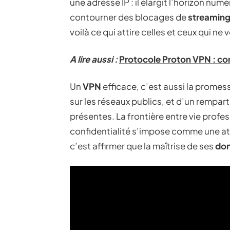
une adresse IP : il élargit l’horizon num
contourner des blocages de
streamin
voilà ce qui attire celles et ceux qui ne 
A lire aussi :
Protocole Proton VPN : co
Un
VPN
efficace, c’est aussi la promes
sur les réseaux publics, et d’un rempart
présentes. La frontière entre vie profes
confidentialité s’impose comme une at
c’est affirmer que la maîtrise de ses
do