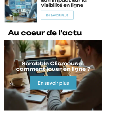
son impact sur la
visibilité en ligne
EN SAVOIR PLUS
Au coeur de l'actu
Scrabble Clicmouse :
comment jouer en ligne ?
En savoir plus