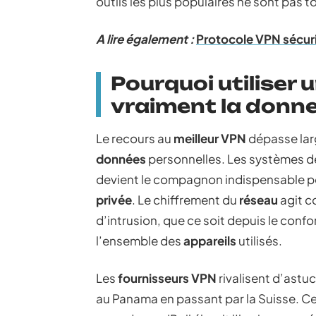
outils les plus populaires ne sont pas t
A lire également :
Protocole VPN sécuris
Pourquoi utiliser
vraiment la donn
Le recours au
meilleur VPN
dépasse larg
données
personnelles. Les systèmes de
devient le compagnon indispensable po
privée
. Le chiffrement du
réseau
agit c
d’intrusion, que ce soit depuis le conf
l’ensemble des
appareils
utilisés.
Les
fournisseurs VPN
rivalisent d’astu
au Panama en passant par la Suisse. Ce 