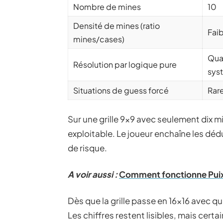
Nombre de mines
10
Densité de mines (ratio
Fai
mines/cases)
Qua
Résolution par logique pure
sys
Situations de guess forcé
Rar
Sur une grille 9×9 avec seulement dix mi
exploitable. Le joueur enchaîne les dé
de risque.
A voir aussi :
Comment fonctionne Puixu
Dès que la grille passe en 16×16 avec q
Les chiffres restent lisibles, mais cer