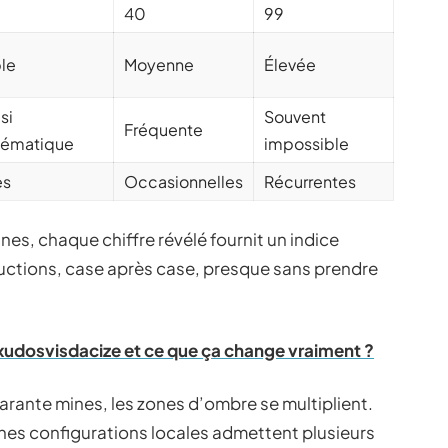
40
99
ble
Moyenne
Élevée
si
Souvent
Fréquente
tématique
impossible
es
Occasionnelles
Récurrentes
nes, chaque chiffre révélé fournit un indice
ductions, case après case, presque sans prendre
dosvisdacize et ce que ça change vraiment ?
uarante mines, les zones d’ombre se multiplient.
taines configurations locales admettent plusieurs