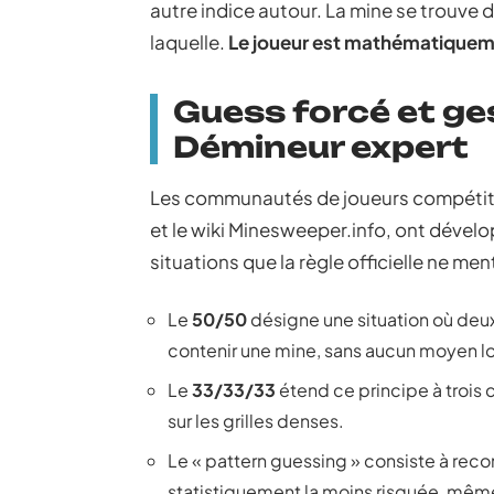
autre indice autour. La mine se trouve d
laquelle.
Le joueur est mathématiqueme
Guess forcé et ge
Démineur expert
Les communautés de joueurs compétiti
et le wiki Minesweeper.info, ont dével
situations que la règle officielle ne me
Le
50/50
désigne une situation où deu
contenir une mine, sans aucun moyen l
Le
33/33/33
étend ce principe à trois
sur les grilles denses.
Le « pattern guessing » consiste à recon
statistiquement la moins risquée, même