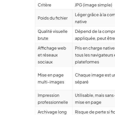
Critère
JPG (image simple)
Léger grâce à la co
Poids du fichier
native
Qualité visuelle
Dépend de la compr
brute
appliquée, peut être
Affichage web
Pris en charge nativ
et réseaux
tous les navigateurs 
sociaux
plateformes
Mise en page
Chaque image est un
multi-images
séparé
Impression
Utilisable, mais sans
professionnelle
mise en page
Archivage long
Risque de perte si fi