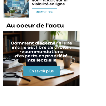
son impact sur la
visibilité en ligne
EN SAVOIR PLUS
Au coeur de l'actu
Comment discerner si une
image est libre de droits :
recommandations
d’experts en propriété
intellectuelle
En savoir plus