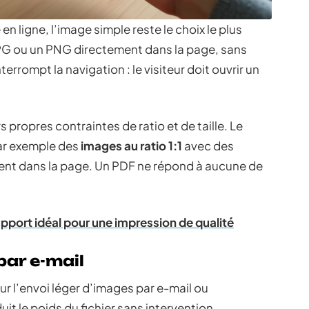
en ligne, l’image simple reste le choix le plus
JPG ou un PNG directement dans la page, sans
terrompt la navigation : le visiteur doit ouvrir un
 propres contraintes de ratio et de taille. Le
ar exemple des
images au ratio 1:1
avec des
ent dans la page. Un PDF ne répond à aucune de
pport idéal pour une impression de qualité
ar e-mail
r l’envoi léger d’images par e-mail ou
t le poids du fichier sans intervention