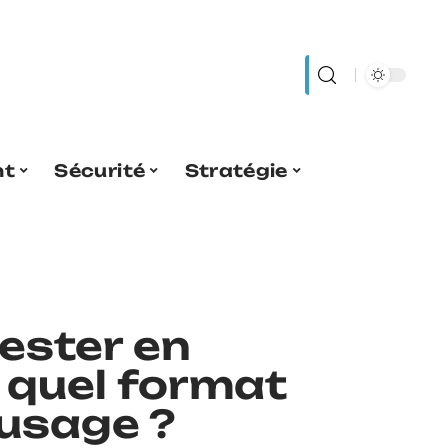
nt
Sécurité
Stratégie
rester en
 quel format
’usage ?