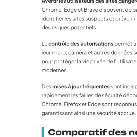
Avertir les utilisateurs des sites dange
Chrome, Edge et Brave disposent de b
identifier les sites suspects et prévenir
des risques potentiels.
Le
contrôle des autorisations
permet au
leur micro, caméra et autres données se
pour protéger la vie privée de l’utilisat
modernes.
Des
mises à jour fréquentes
sont indis
rapidement les failles de sécurité déco
Chrome, Firefox et Edge sont reconnus p
garantissant ainsi une sécurité accrue.
Comparatif des na