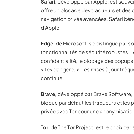
Safari
, développé par Apple, est souvent
offre un blocage des traqueurs et des c
navigation privée avancées. Safari béné
d’Apple.
Edge
, de Microsoft, se distingue par 
fonctionnalités de sécurité robustes. 
confidentialité, le blocage des popups
sites dangereux. Les mises à jour fréq
continue.
Brave
, développé par Brave Software, es
bloque par défaut les traqueurs et les 
privée avec Tor pour une anonymisatio
Tor
, de The Tor Project, est le choix pa