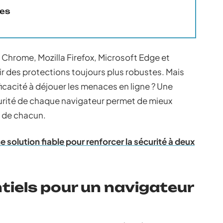
les
 Chrome, Mozilla Firefox, Microsoft Edge et
frir des protections toujours plus robustes. Mais
ficacité à déjouer les menaces en ligne ? Une
curité de chaque navigateur permet de mieux
s de chacun.
 solution fiable pour renforcer la sécurité à deux
ntiels pour un navigateur